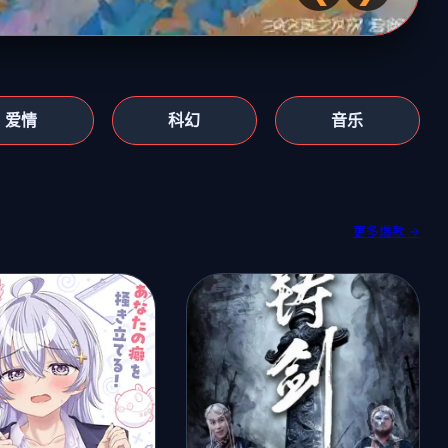
爱情
科幻
音乐
更多爆款 →