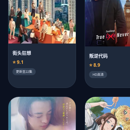
街头狂想
叛逆代码
⭐ 9.1
⭐ 8.9
更新至22集
HD高清