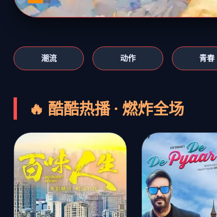
潮流
动作
青春
🔥 酷酷热播 · 燃炸全场