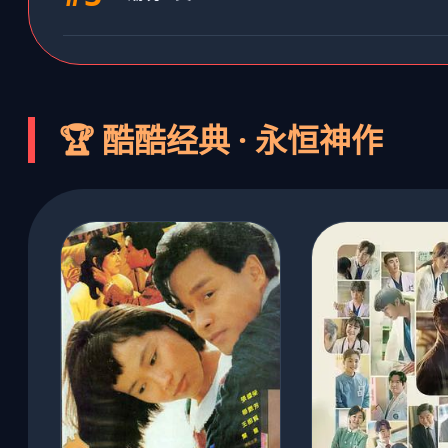
🏆 酷酷经典 · 永恒神作