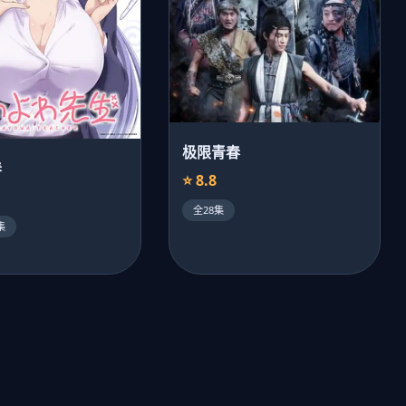
极限青春
春
⭐ 8.8
全28集
集