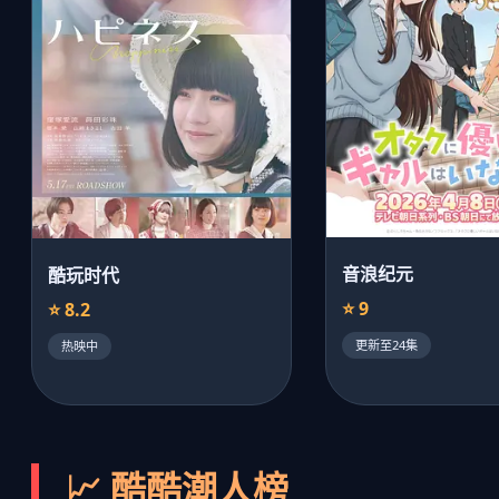
音浪纪元
酷玩时代
⭐ 9
⭐ 8.2
更新至24集
热映中
📈 酷酷潮人榜