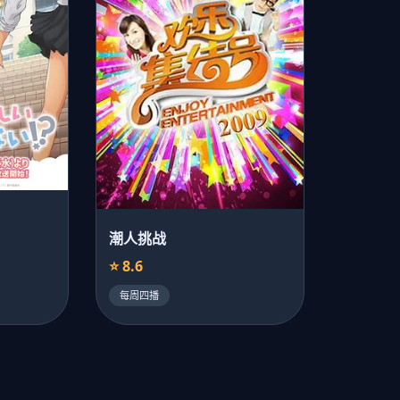
潮人挑战
⭐ 8.6
每周四播