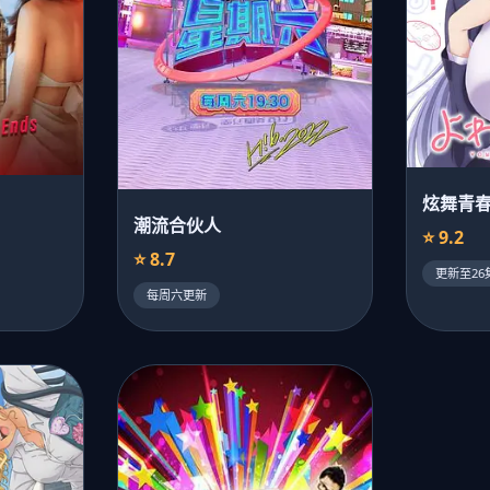
炫舞青
潮流合伙人
⭐ 9.2
⭐ 8.7
更新至26
每周六更新