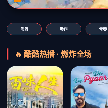
潮流
动作
青春
🔥 酷酷热播 · 燃炸全场