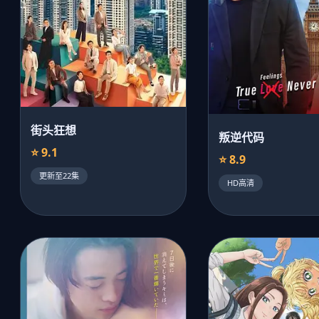
街头狂想
叛逆代码
⭐ 9.1
⭐ 8.9
更新至22集
HD高清