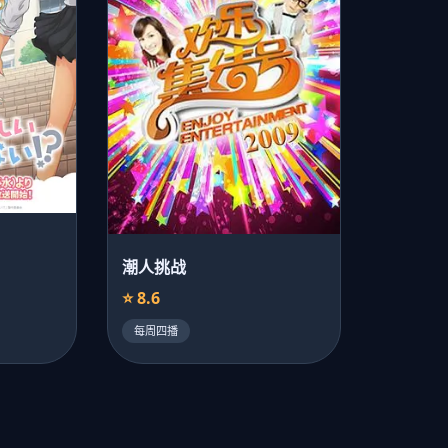
潮人挑战
⭐ 8.6
每周四播