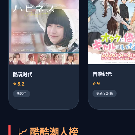
音浪纪元
酷玩时代
⭐ 9
⭐ 8.2
更新至24集
热映中
📈 酷酷潮人榜