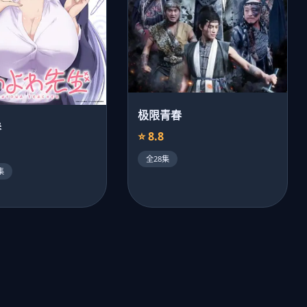
极限青春
春
⭐ 8.8
全28集
集