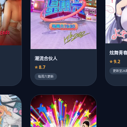
炫舞青
潮流合伙人
⭐ 9.2
⭐ 8.7
更新至26
每周六更新