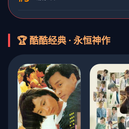
🏆 酷酷经典 · 永恒神作