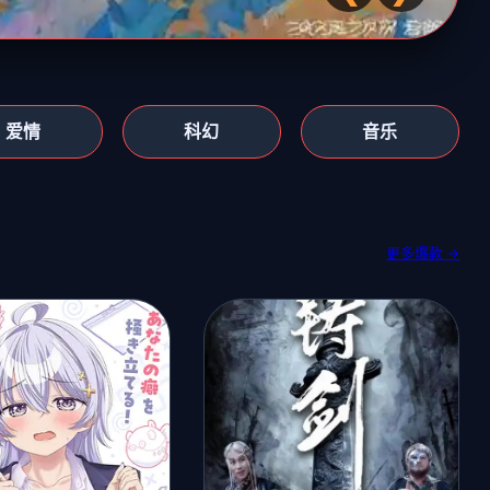
爱情
科幻
音乐
更多爆款 →